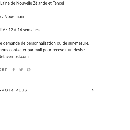
 Laine de Nouvelle Zélande et Tencel
e : Noué main
lité : 12 à 14 semaines
e demande de personnalisation ou de sur-mesure,
nous contacter par mail pour recevoir un devis :
sdetavernost.com
GER
AVOIR PLUS
 LES IMAGES