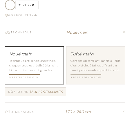
Zone : Fond — #F7F3ED
Noué main
02
TECHNIQUE
Noué main
Tufté main
Technique artisanale ancestrale,
Conception semi-artisanale à l'aide
chaque nœud est réalisé à la main.
d'un pistolet à tufter, offrant un
Durabilité et densité grandes.
bon équilibre entre qualité et coût.
À PARTIR DE 550 € / M²
À PARTIR DE 400 € / M²
12 À 16 SEMAINES
DÉLAI ESTIMÉ :
170 × 240 cm
03
DIMENSIONS