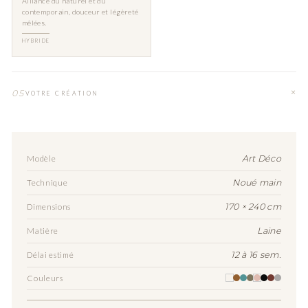
Alliance du naturel et du
contemporain, douceur et légèreté
mêlées.
HYBRIDE
05
VOTRE CRÉATION
Art Déco
Modèle
Noué main
Technique
170 × 240 cm
Dimensions
Laine
Matière
12 à 16 sem.
Délai estimé
Couleurs