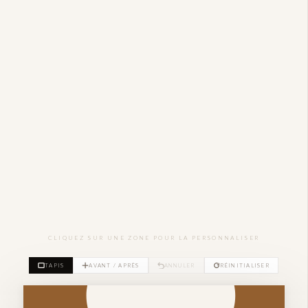
CLIQUEZ SUR UNE ZONE POUR LA PERSONNALISER
TAPIS
AVANT / APRÈS
ANNULER
RÉINITIALISER