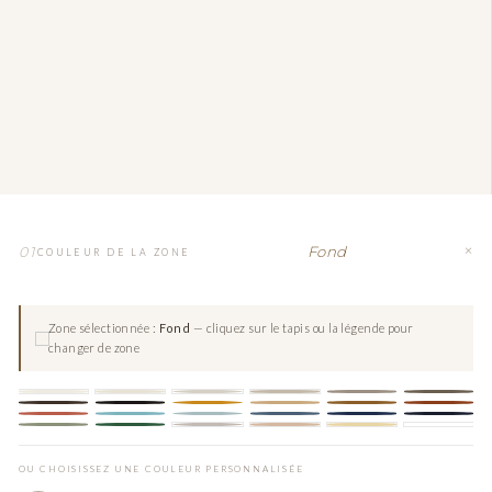
Fond
01
COULEUR DE LA ZONE
Zone sélectionnée :
Fond
— cliquez sur le tapis ou la légende pour
changer de zone
OU CHOISISSEZ UNE COULEUR PERSONNALISÉE