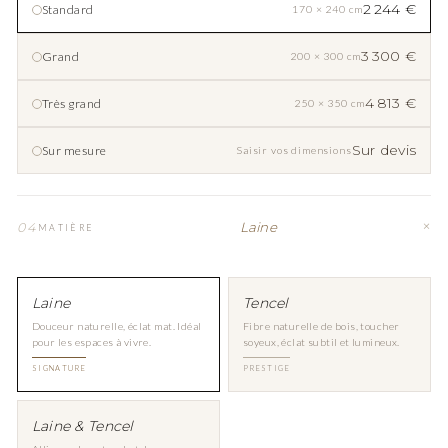
2 244 €
Standard
170 × 240 cm
3 300 €
Grand
200 × 300 cm
4 813 €
Très grand
250 × 350 cm
Sur devis
Sur mesure
Saisir vos dimensions
Laine
04
MATIÈRE
Laine
Tencel
Douceur naturelle, éclat mat. Idéal
Fibre naturelle de bois, toucher
pour les espaces à vivre.
soyeux, éclat subtil et lumineux.
SIGNATURE
PRESTIGE
Laine & Tencel