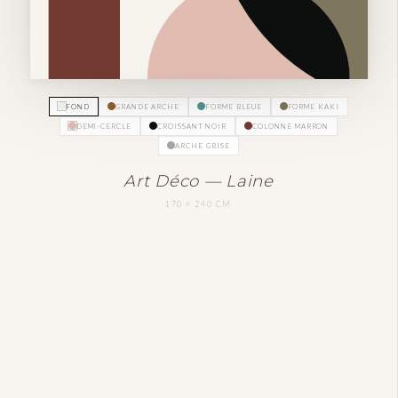
FOND
GRANDE ARCHE
FORME BLEUE
FORME KAKI
DEMI-CERCLE
CROISSANT NOIR
COLONNE MARRON
ARCHE GRISE
Art Déco — Laine
170 × 240 CM