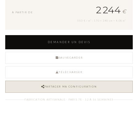
2 244
€
À PARTIR DE
550 € / m² · 170 × 240 cm = 4.08 m²
DEMANDER UN DEVIS
SAUVEGARDER
TÉLÉCHARGER
PARTAGER MA CONFIGURATION
FABRICATION ARTISANALE · PARIS 7E · 12 À 16 SEMAINES